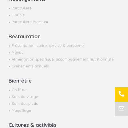
Particulière
Double
Particulière Premium
Restauration
Présentation, cadre, service & personnel
Menus
Alimentation spécifique, accompagnement nutritionniste
Evénements annuels
Bien-être
Coiffure
Soin du visage
Soin des pieds
Maquillage
Cultures & activités