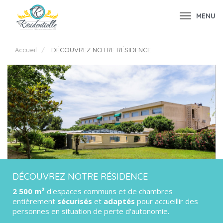
MENU
Accueil
DÉCOUVREZ NOTRE RÉSIDENCE
DÉCOUVREZ NOTRE RÉSIDENCE
2 500 m²
d'espaces communs et de chambres
entièrement
sécurisés
et
adaptés
pour accueillir des
personnes en situation de perte d'autonomie.