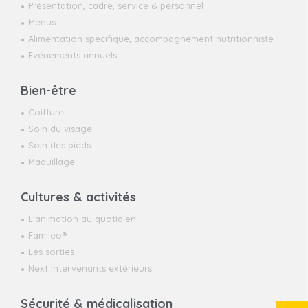
Présentation, cadre, service & personnel
Menus
Alimentation spécifique, accompagnement nutritionniste
Evénements annuels
Bien-être
Coiffure
Soin du visage
Soin des pieds
Maquillage
Cultures & activités
L'animation au quotidien
Famileo®
Les sorties
Next Intervenants extérieurs
Sécurité & médicalisation