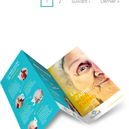
1
2
Suivant ›
Dernier »